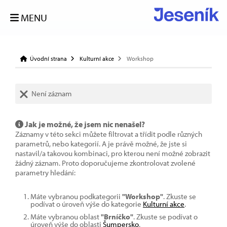
MENU
Úvodní strana
Kulturní akce
Workshop
Není záznam
Jak je možné, že jsem nic nenašel?
Záznamy v této sekci můžete filtrovat a třídit podle různých
parametrů, nebo kategorií. A je právě možné, že jste si
nastavil/a takovou kombinaci, pro kterou není možné zobrazit
žádný záznam. Proto doporučujeme zkontrolovat zvolené
parametry hledání:
Máte vybranou podkategorii
"Workshop"
. Zkuste se
podívat o úroveň výše do kategorie
Kulturní akce
.
Máte vybranou oblast
"Brníčko"
. Zkuste se podívat o
úroveň výše do oblasti
Šumpersko
.