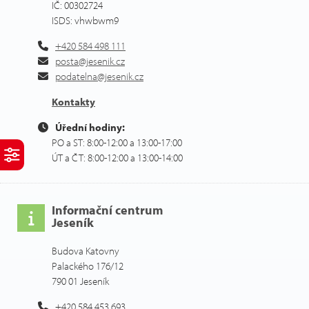
IČ: 00302724
ISDS: vhwbwm9
+420 584 498 111
posta@jesenik.cz
podatelna@jesenik.cz
Kontakty
Úřední hodiny:
PO a ST: 8:00-12:00 a 13:00-17:00
ÚT a ČT: 8:00-12:00 a 13:00-14:00
Informační centrum
Jeseník
Budova Katovny
Palackého 176/12
790 01 Jeseník
+420 584 453 693