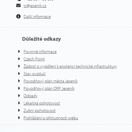
ic@jesenik.cz
Další informace
Důležité odkazy
Povinné informace
Czech Point
Žádost o vyjádření k existenci technické infrastruktury
Stav ovzduší
Povodňový plán města Jeseník
Povodňový plán ORP Jeseník
Odpady
Lékařská pohotovost
Zubní pohotovost
Prohlášení o přístupnosti webu