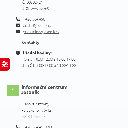
IČ: 00302724
ISDS: vhwbwm9
+420 584 498 111
posta@jesenik.cz
podatelna@jesenik.cz
Kontakty
Úřední hodiny:
PO a ST: 8:00-12:00 a 13:00-17:00
ÚT a ČT: 8:00-12:00 a 13:00-14:00
Informační centrum
Jeseník
Budova Katovny
Palackého 176/12
790 01 Jeseník
+420 584 453 693