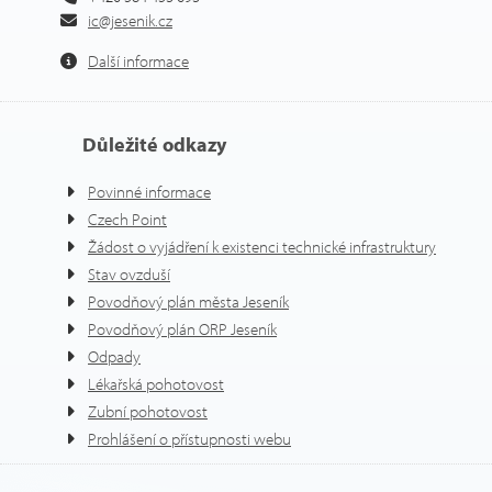
ic@jesenik.cz
Další informace
Důležité odkazy
Povinné informace
Czech Point
Žádost o vyjádření k existenci technické infrastruktury
Stav ovzduší
Povodňový plán města Jeseník
Povodňový plán ORP Jeseník
Odpady
Lékařská pohotovost
Zubní pohotovost
Prohlášení o přístupnosti webu