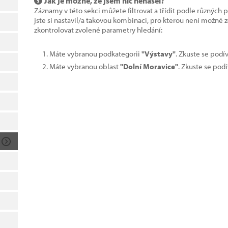
Jak je možné, že jsem nic nenašel?
Záznamy v této sekci můžete filtrovat a třídit podle různých 
jste si nastavil/a takovou kombinaci, pro kterou není možné
zkontrolovat zvolené parametry hledání:
Máte vybranou podkategorii
"Výstavy"
. Zkuste se podí
Máte vybranou oblast
"Dolní Moravice"
. Zkuste se pod