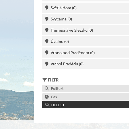
Světlá Hora
(0)
Švýcárna
(0)
Třemešná ve Slezsku
(0)
Úvalno
(0)
Vrbno pod Pradědem
(0)
Vrchol Pradědu
(0)
FILTR
Fulltext
Čas
HLEDEJ