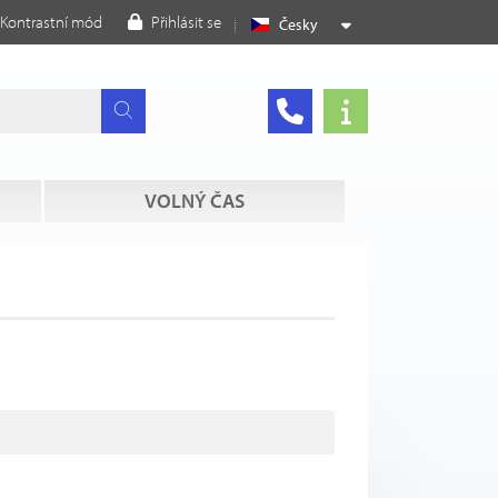
Kontrastní mód
Přihlásit se
Česky
VOLNÝ ČAS