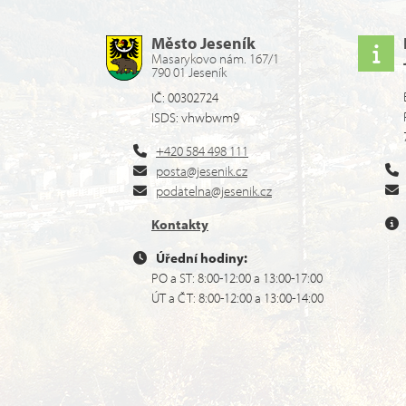
Město Jeseník
Masarykovo nám. 167/1
790 01 Jeseník
IČ: 00302724
ISDS: vhwbwm9
+420 584 498 111
posta@jesenik.cz
podatelna@jesenik.cz
Kontakty
Úřední hodiny:
PO a ST: 8:00-12:00 a 13:00-17:00
ÚT a ČT: 8:00-12:00 a 13:00-14:00