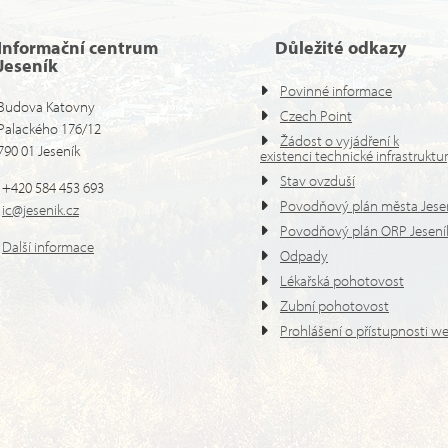
Informační centrum
Důležité odkazy
Jeseník
Povinné informace
Budova Katovny
Czech Point
Palackého 176/12
Žádost o vyjádření k
790 01 Jeseník
existenci technické infrastruktu
Stav ovzduší
+420 584 453 693
Povodňový plán města Jese
ic@jesenik.cz
Povodňový plán ORP Jesení
Další informace
Odpady
Lékařská pohotovost
Zubní pohotovost
Prohlášení o přístupnosti w