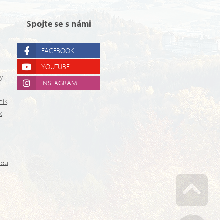
Spojte se s námi
FACEBOOK
YOUTUBE
ry
INSTAGRAM
ník
k
ebu
Go u