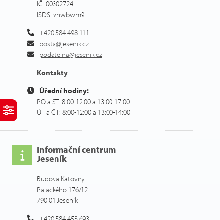
IČ: 00302724
ISDS: vhwbwm9
+420 584 498 111
posta@jesenik.cz
podatelna@jesenik.cz
Kontakty
Úřední hodiny:
PO a ST: 8:00-12:00 a 13:00-17:00
ÚT a ČT: 8:00-12:00 a 13:00-14:00
Informační centrum
Jeseník
Budova Katovny
Palackého 176/12
790 01 Jeseník
+420 584 453 693