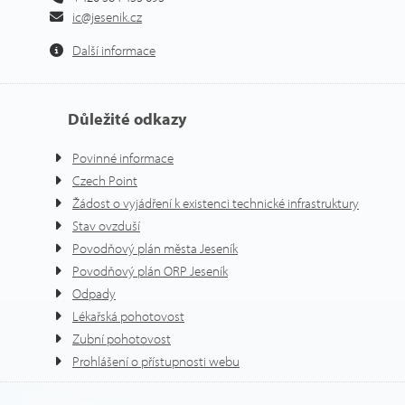
ic@jesenik.cz
Další informace
Důležité odkazy
Povinné informace
Czech Point
Žádost o vyjádření k existenci technické infrastruktury
Stav ovzduší
Povodňový plán města Jeseník
Povodňový plán ORP Jeseník
Odpady
Lékařská pohotovost
Zubní pohotovost
Prohlášení o přístupnosti webu