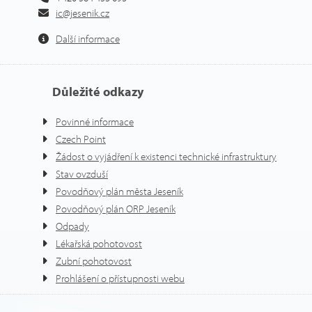
ic@jesenik.cz
Další informace
Důležité odkazy
Povinné informace
Czech Point
Žádost o vyjádření k existenci technické infrastruktury
Stav ovzduší
Povodňový plán města Jeseník
Povodňový plán ORP Jeseník
Odpady
Lékařská pohotovost
Zubní pohotovost
Prohlášení o přístupnosti webu