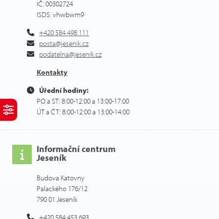
IČ: 00302724
ISDS: vhwbwm9
+420 584 498 111
posta@jesenik.cz
podatelna@jesenik.cz
Kontakty
Úřední hodiny:
PO a ST: 8:00-12:00 a 13:00-17:00
ÚT a ČT: 8:00-12:00 a 13:00-14:00
Informační centrum
Jeseník
Budova Katovny
Palackého 176/12
790 01 Jeseník
+420 584 453 693