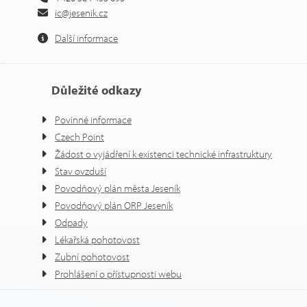
ic@jesenik.cz
Další informace
Důležité odkazy
Povinné informace
Czech Point
Žádost o vyjádření k existenci technické infrastruktury
Stav ovzduší
Povodňový plán města Jeseník
Povodňový plán ORP Jeseník
Odpady
Lékařská pohotovost
Zubní pohotovost
Prohlášení o přístupnosti webu