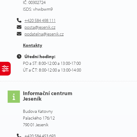
IČ: 00302724
ISDS: vhwbwm9
+420 584 498 111
posta@jesenik.cz
podatelna@jesenik.cz
Kontakty
Úřední hodiny:
PO a ST: 8:00-12:00 a 13:00-17:00
ÚT a ČT: 8:00-12:00 a 13:00-14:00
Informační centrum
Jeseník
Budova Katovny
Palackého 176/12
790 01 Jeseník
+420 584 453 693