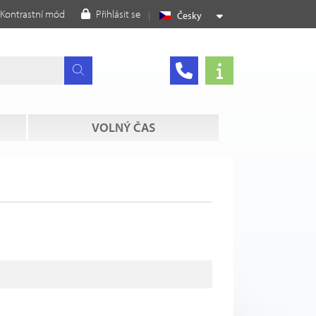
Kontrastní mód
Přihlásit se
Česky
VOLNÝ ČAS