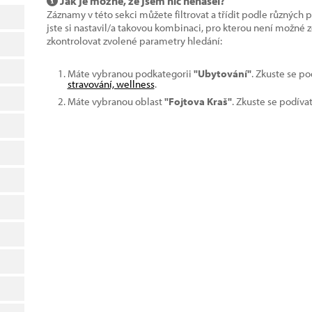
Jak je možné, že jsem nic nenašel?
Záznamy v této sekci můžete filtrovat a třídit podle různých 
jste si nastavil/a takovou kombinaci, pro kterou není možné
zkontrolovat zvolené parametry hledání:
Máte vybranou podkategorii
"Ubytování"
. Zkuste se p
stravování, wellness
.
Máte vybranou oblast
"Fojtova Kraš"
. Zkuste se podíva