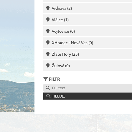
Vidnava
(2)
Vlčice
(1)
Vojtovice
(0)
XHradec - Nová Ves
(0)
Zlaté Hory
(25)
Žulová
(0)
FILTR
Fulltext
HLEDEJ