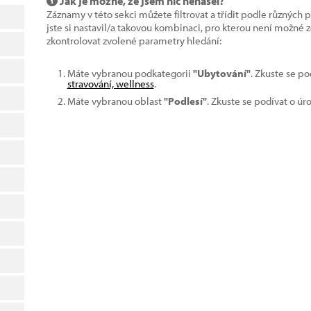
Jak je možné, že jsem nic nenašel?
Záznamy v této sekci můžete filtrovat a třídit podle různých 
jste si nastavil/a takovou kombinaci, pro kterou není možné
zkontrolovat zvolené parametry hledání:
Máte vybranou podkategorii
"Ubytování"
. Zkuste se p
stravování, wellness
.
Máte vybranou oblast
"Podlesí"
. Zkuste se podívat o úr