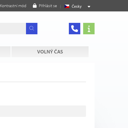
Kontrastní mód
Přihlásit se
Česky
VOLNÝ ČAS