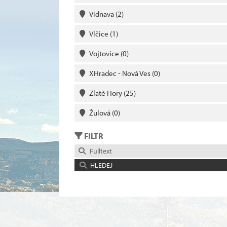
Vidnava
(2)
Vlčice
(1)
Vojtovice
(0)
XHradec - Nová Ves
(0)
Zlaté Hory
(25)
Žulová
(0)
FILTR
Fulltext
HLEDEJ