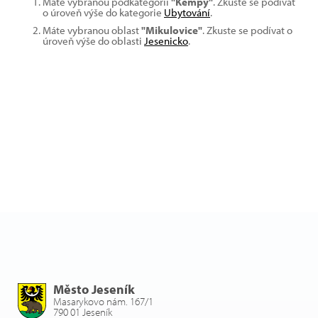
Máte vybranou podkategorii
"Kempy"
. Zkuste se podívat
o úroveň výše do kategorie
Ubytování
.
Máte vybranou oblast
"Mikulovice"
. Zkuste se podívat o
úroveň výše do oblasti
Jesenicko
.
Město Jeseník
Masarykovo nám. 167/1
790 01 Jeseník