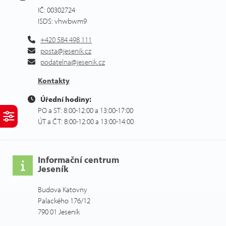
IČ: 00302724
ISDS: vhwbwm9
+420 584 498 111
posta@jesenik.cz
podatelna@jesenik.cz
Kontakty
Úřední hodiny:
PO a ST: 8:00-12:00 a 13:00-17:00
ÚT a ČT: 8:00-12:00 a 13:00-14:00
Informační centrum
Jeseník
Budova Katovny
Palackého 176/12
790 01 Jeseník