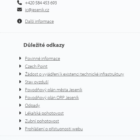
+420 584 453 693
ic@jesenik.cz
Další informace
Důležité odkazy
Povinné informace
Czech Point
Žádost o vyjádření k existenci technické infrastruktury
Stav ovzduší
Povodňový plán města Jeseník
Povodňový plán ORP Jeseník
Odpady
Lékařská pohotovost
Zubní pohotovost
Prohlášení o přístupnosti webu