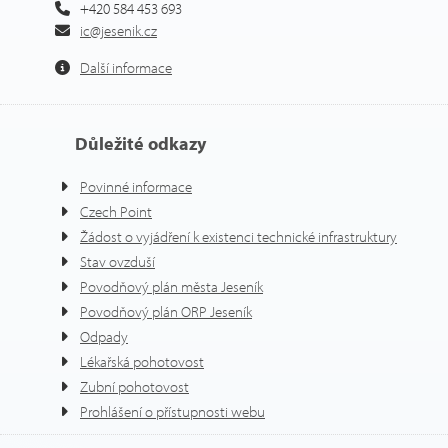
+420 584 453 693
ic@jesenik.cz
Další informace
Důležité odkazy
Povinné informace
Czech Point
Žádost o vyjádření k existenci technické infrastruktury
Stav ovzduší
Povodňový plán města Jeseník
Povodňový plán ORP Jeseník
Odpady
Lékařská pohotovost
Zubní pohotovost
Prohlášení o přístupnosti webu