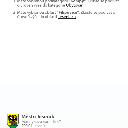
Máte vybranou podkategorii
"Kempy"
. Zkuste se podívat
o úroveň výše do kategorie
Ubytování
.
Máte vybranou oblast
"Filipovice"
. Zkuste se podívat o
úroveň výše do oblasti
Jesenicko
.
Město Jeseník
Masarykovo nám. 167/1
790 01 Jeseník