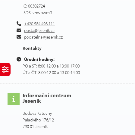
IČ: 00302724
ISDS: vhwbwm9
+420 584 498 111
posta@jesenik.cz
podatelna@jesenik.cz
Kontakty
Úřední hodiny:
PO a ST: 8:00-12:00 a 13:00-17:00
ÚT a ČT: 8:00-12:00 a 13:00-14:00
Informační centrum
Jeseník
Budova Katovny
Palackého 176/12
790 01 Jeseník