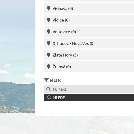
Vidnava
(0)
Vlčice
(0)
Vojtovice
(0)
XHradec - Nová Ves
(0)
Zlaté Hory
(3)
Žulová
(0)
FILTR
Fulltext
HLEDEJ