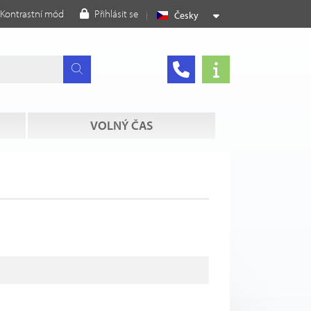
Kontrastní mód
Přihlásit se
Česky
VOLNÝ ČAS