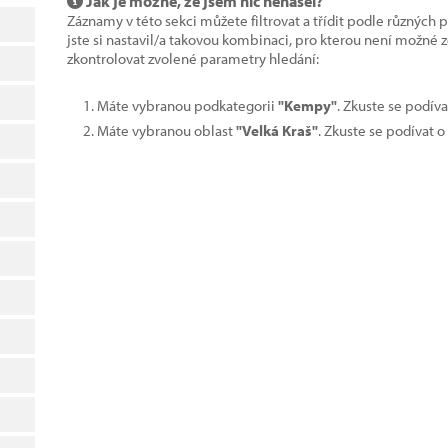
Jak je možné, že jsem nic nenašel?
Záznamy v této sekci můžete filtrovat a třídit podle různých 
jste si nastavil/a takovou kombinaci, pro kterou není možné
zkontrolovat zvolené parametry hledání:
Máte vybranou podkategorii
"Kempy"
. Zkuste se podív
Máte vybranou oblast
"Velká Kraš"
. Zkuste se podívat o