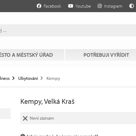
Facebook
Youtube
Instagram
STO A MĚSTSKÝ ÚŘAD
POTŘEBUJI VYŘÍDIT
llness
Ubytování
Kempy
Kempy, Velká Kraš
Není záznam