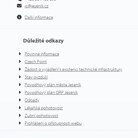
ic@jesenik.cz
Další informace
Důležité odkazy
Povinné informace
Czech Point
Žádost o vyjádření k existenci technické infrastruktury
Stav ovzduší
Povodňový plán města Jeseník
Povodňový plán ORP Jeseník
Odpady
Lékařská pohotovost
Zubní pohotovost
Prohlášení o přístupnosti webu