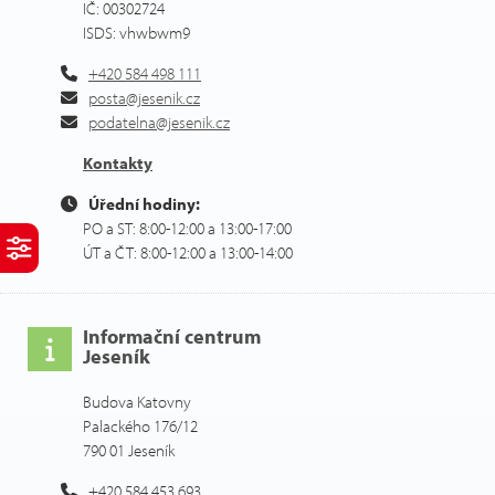
IČ: 00302724
ISDS: vhwbwm9
+420 584 498 111
posta@jesenik.cz
podatelna@jesenik.cz
Kontakty
Úřední hodiny:
PO a ST: 8:00-12:00 a 13:00-17:00
ÚT a ČT: 8:00-12:00 a 13:00-14:00
Informační centrum
Jeseník
Budova Katovny
Palackého 176/12
790 01 Jeseník
+420 584 453 693