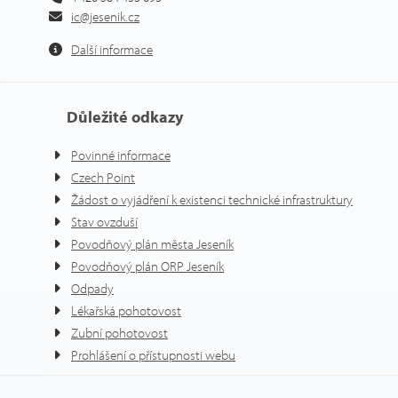
ic@jesenik.cz
Další informace
Důležité odkazy
Povinné informace
Czech Point
Žádost o vyjádření k existenci technické infrastruktury
Stav ovzduší
Povodňový plán města Jeseník
Povodňový plán ORP Jeseník
Odpady
Lékařská pohotovost
Zubní pohotovost
Prohlášení o přístupnosti webu