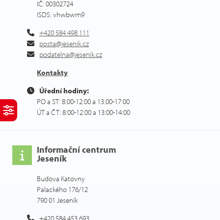
IČ: 00302724
ISDS: vhwbwm9
+420 584 498 111
posta@jesenik.cz
podatelna@jesenik.cz
Kontakty
Úřední hodiny:
PO a ST: 8:00-12:00 a 13:00-17:00
ÚT a ČT: 8:00-12:00 a 13:00-14:00
Informační centrum
Jeseník
Budova Katovny
Palackého 176/12
790 01 Jeseník
+420 584 453 693