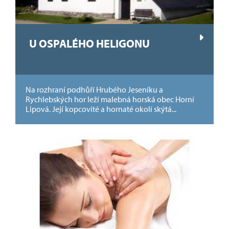
U OSPALÉHO HELIGONU
Na rozhraní podhůří Hrubého Jeseníku a
Rychlebských hor leží malebná horská obec Horní
Lipová. Její kopcovité a hornaté okolí skýtá...