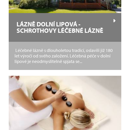
LÁZNĚ DOLNÍ LIPOVÁ -
SCHROTHOVY LÉČEBNÉ LÁZNĚ
Léčebné lázně s dlouholetou tradicí, oslavili již 180
let výročí od svého založení. Léčebná péče v dolní
lipové je neodmyslitelně spjata se...