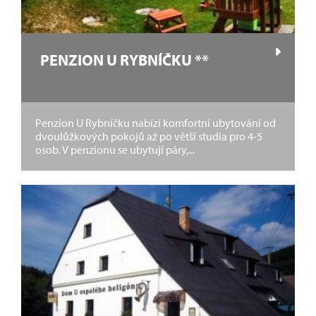
PENZION U RYBNÍČKU **
Penzion U Rybníčku nabízí komfortní ubytování od
dvoulůžkových pokojů až po větší studia pro 4-5
osob. V penzionu se ubytují páry,...