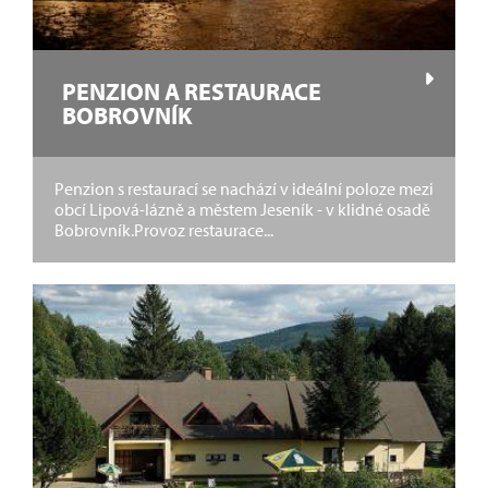
PENZION A RESTAURACE
BOBROVNÍK
Penzion s restaurací se nachází v ideální poloze mezi
obcí Lipová-lázně a městem Jeseník - v klidné osadě
Bobrovník.Provoz restaurace...