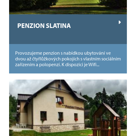
PENZION SLATINA
Provozujeme penzion s nabídkou ubytování ve
dvou až čtyřlůžkových pokojích s vlastním sociálním
zařízením a polopenzí. K dispozici je Wifi...