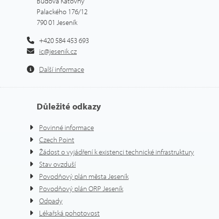
Budova Katovny
Palackého 176/12
790 01 Jeseník
+420 584 453 693
ic@jesenik.cz
Další informace
Důležité odkazy
Povinné informace
Czech Point
Žádost o vyjádření k existenci technické infrastruktury
Stav ovzduší
Povodňový plán města Jeseník
Povodňový plán ORP Jeseník
Odpady
Lékařská pohotovost