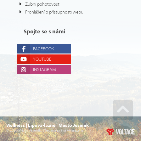
Zubní pohotovost
Prohlášení o přístupnosti webu
Spojte se s námi
FACEBOOK
YOUTUBE
INSTAGRAM
Go u
Wellness | Lipová-lázně | Město Jeseník
© 2026 Město Jeseník. Všechna práva vyhrazena.