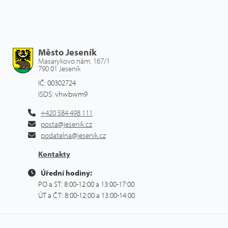
Město Jeseník
Masarykovo nám. 167/1
790 01 Jeseník
IČ: 00302724
ISDS: vhwbwm9
+420 584 498 111
posta@jesenik.cz
podatelna@jesenik.cz
Kontakty
Úřední hodiny:
PO a ST: 8:00-12:00 a 13:00-17:00
ÚT a ČT: 8:00-12:00 a 13:00-14:00