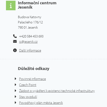
Informační centrum
Jeseník
Budova Katovny
Palackého 176/12
790 01 Jeseník
+420 584 453 693
ic@jesenik.cz
Další informace
Důležité odkazy
Povinné informace
Czech Point
Žádost o vyjádření k existenci technické infrastruktury
Stav ovzduší
Povodňový plán města Jeseník