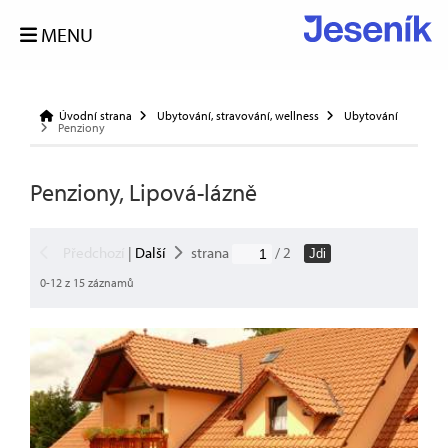
MENU
Úvodní strana
Ubytování, stravování, wellness
Ubytování
Penziony
Penziony, Lipová-lázně
Předchozí
|
Další
strana
/ 2
Jdi
0-12 z 15 záznamů