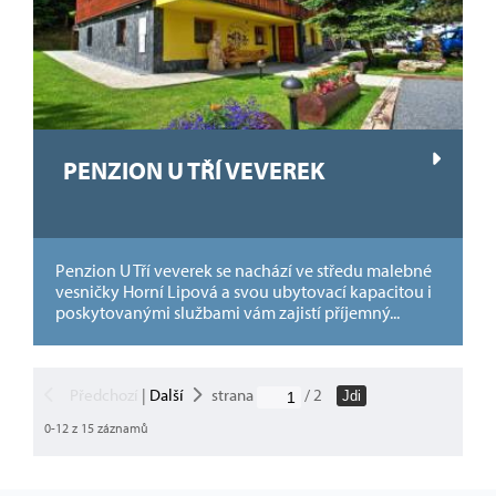
PENZION U TŘÍ VEVEREK
Penzion U Tří veverek se nachází ve středu malebné
vesničky Horní Lipová a svou ubytovací kapacitou i
poskytovanými službami vám zajistí příjemný...
Předchozí
|
Další
strana
/ 2
Jdi
0-12 z 15 záznamů