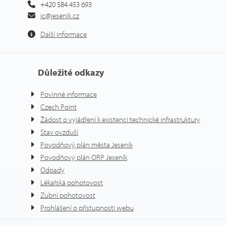
+420 584 453 693
ic@jesenik.cz
Další informace
Důležité odkazy
Povinné informace
Czech Point
Žádost o vyjádření k existenci technické infrastruktury
Stav ovzduší
Povodňový plán města Jeseník
Povodňový plán ORP Jeseník
Odpady
Lékařská pohotovost
Zubní pohotovost
Prohlášení o přístupnosti webu