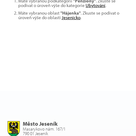
Máte vybranou podkategorii
"Penziony"
. Zkuste se
podívat o úroveň výše do kategorie
Ubytování
.
Máte vybranou oblast
"Hájenka"
. Zkuste se podívat o
úroveň výše do oblasti
Jesenicko
.
Město Jeseník
Masarykovo nám. 167/1
790 01 Jeseník