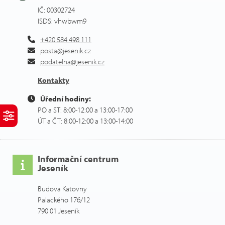
IČ: 00302724
ISDS: vhwbwm9
+420 584 498 111
posta@jesenik.cz
podatelna@jesenik.cz
Kontakty
Úřední hodiny:
PO a ST: 8:00-12:00 a 13:00-17:00
ÚT a ČT: 8:00-12:00 a 13:00-14:00
Informační centrum
Jeseník
Budova Katovny
Palackého 176/12
790 01 Jeseník