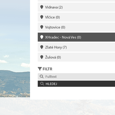
Vidnava
(2)
Vlčice
(0)
Vojtovice
(0)
XHradec - Nová Ves
(0)
Zlaté Hory
(7)
Žulová
(0)
FILTR
Fulltext
HLEDEJ