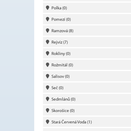
Polka
(0)
Pomezí
(0)
Ramzová
(8)
Rejvíz
(7)
Rokliny
(0)
Rožmitál
(0)
Salisov
(0)
Seč
(0)
Sedmlánů
(0)
Skorošice
(0)
Stará Červená Voda
(1)