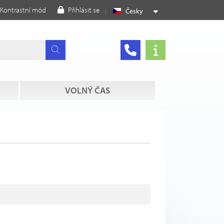
Kontrastní mód
Přihlásit se
Česky
VOLNÝ ČAS