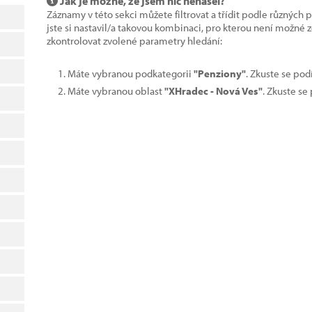
Jak je možné, že jsem nic nenašel?
Záznamy v této sekci můžete filtrovat a třídit podle různých 
jste si nastavil/a takovou kombinaci, pro kterou není možné
zkontrolovat zvolené parametry hledání:
Máte vybranou podkategorii
"Penziony"
. Zkuste se pod
Máte vybranou oblast
"XHradec - Nová Ves"
. Zkuste se