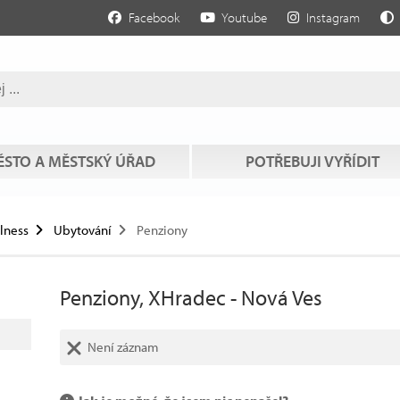
Facebook
Youtube
Instagram
STO A MĚSTSKÝ ÚŘAD
POTŘEBUJI VYŘÍDIT
llness
Ubytování
Penziony
Penziony, XHradec - Nová Ves
Není záznam