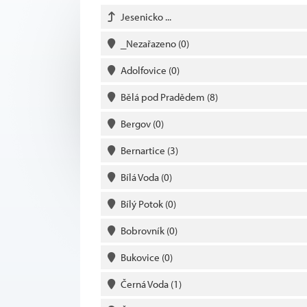
Jesenicko ...
_Nezařazeno
(0)
Adolfovice
(0)
Bělá pod Pradědem
(8)
Bergov
(0)
Bernartice
(3)
Bílá Voda
(0)
Bílý Potok
(0)
Bobrovník
(0)
Bukovice
(0)
Černá Voda
(1)