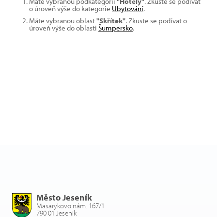
Máte vybranou podkategorii
"Hotely"
. Zkuste se podívat
o úroveň výše do kategorie
Ubytování
.
Máte vybranou oblast
"Skřítek"
. Zkuste se podívat o
úroveň výše do oblasti
Šumpersko
.
Město Jeseník
Masarykovo nám. 167/1
790 01 Jeseník