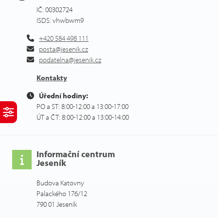
IČ: 00302724
ISDS: vhwbwm9
+420 584 498 111
posta@jesenik.cz
podatelna@jesenik.cz
Kontakty
Úřední hodiny:
PO a ST: 8:00-12:00 a 13:00-17:00
ÚT a ČT: 8:00-12:00 a 13:00-14:00
Informační centrum
Jeseník
Budova Katovny
Palackého 176/12
790 01 Jeseník