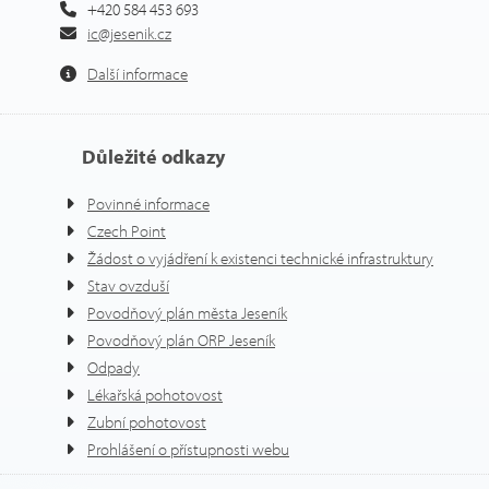
+420 584 453 693
ic@jesenik.cz
Další informace
Důležité odkazy
Povinné informace
Czech Point
Žádost o vyjádření k existenci technické infrastruktury
Stav ovzduší
Povodňový plán města Jeseník
Povodňový plán ORP Jeseník
Odpady
Lékařská pohotovost
Zubní pohotovost
Prohlášení o přístupnosti webu