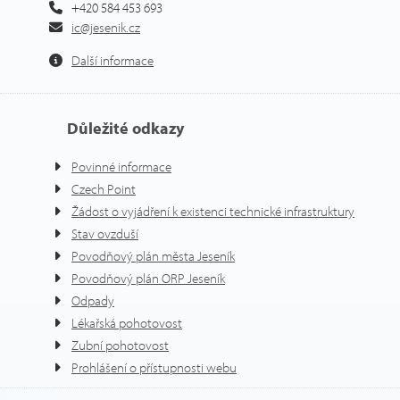
+420 584 453 693
ic@jesenik.cz
Další informace
Důležité odkazy
Povinné informace
Czech Point
Žádost o vyjádření k existenci technické infrastruktury
Stav ovzduší
Povodňový plán města Jeseník
Povodňový plán ORP Jeseník
Odpady
Lékařská pohotovost
Zubní pohotovost
Prohlášení o přístupnosti webu