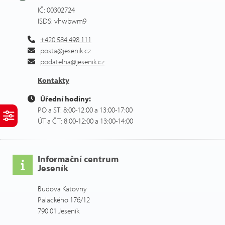
IČ: 00302724
ISDS: vhwbwm9
+420 584 498 111
posta@jesenik.cz
podatelna@jesenik.cz
Kontakty
Úřední hodiny:
PO a ST: 8:00-12:00 a 13:00-17:00
ÚT a ČT: 8:00-12:00 a 13:00-14:00
Informační centrum
Jeseník
Budova Katovny
Palackého 176/12
790 01 Jeseník