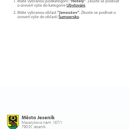
Máte vybranou podkategorii
"Hotely"
. Zkuste se podívat
o úroveň výše do kategorie
Ubytování
.
Máte vybranou oblast
"Janoušov"
. Zkuste se podívat o
úroveň výše do oblasti
Šumpersko
.
Město Jeseník
Masarykovo nám. 167/1
790 01 Jeseník