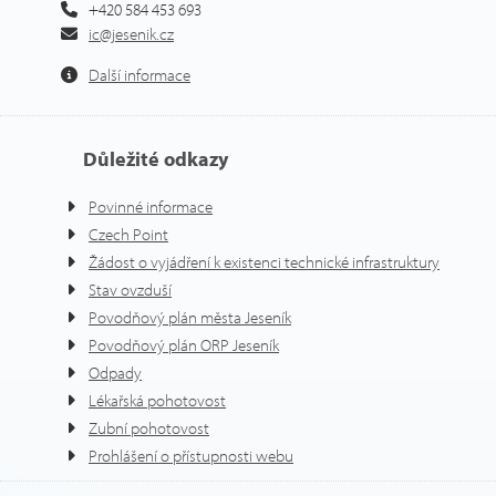
+420 584 453 693
ic@jesenik.cz
Další informace
Důležité odkazy
Povinné informace
Czech Point
Žádost o vyjádření k existenci technické infrastruktury
Stav ovzduší
Povodňový plán města Jeseník
Povodňový plán ORP Jeseník
Odpady
Lékařská pohotovost
Zubní pohotovost
Prohlášení o přístupnosti webu