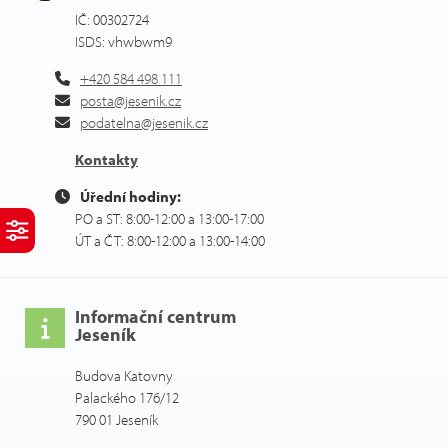
IČ: 00302724
ISDS: vhwbwm9
+420 584 498 111
posta@jesenik.cz
podatelna@jesenik.cz
Kontakty
Úřední hodiny:
PO a ST: 8:00-12:00 a 13:00-17:00
ÚT a ČT: 8:00-12:00 a 13:00-14:00
Informační centrum
Jeseník
Budova Katovny
Palackého 176/12
790 01 Jeseník