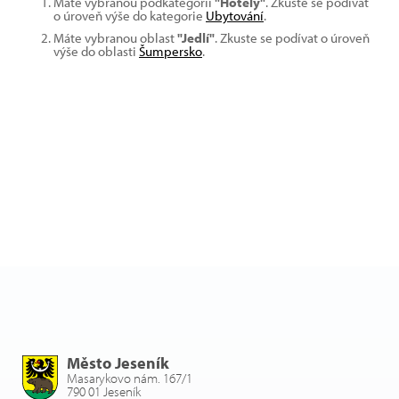
Máte vybranou podkategorii
"Hotely"
. Zkuste se podívat
o úroveň výše do kategorie
Ubytování
.
Máte vybranou oblast
"Jedlí"
. Zkuste se podívat o úroveň
výše do oblasti
Šumpersko
.
Město Jeseník
Masarykovo nám. 167/1
790 01 Jeseník