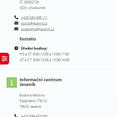
IČ: 00302724
ISDS: vhwbwm9
+420 584 498 111
posta@jesenik.cz
podatelna@jesenik.cz
Kontakty
Úřední hodiny:
PO a ST: 8:00-12:00 a 13:00-17:00
ÚT a ČT: 8:00-12:00 a 13:00-14:00
Informační centrum
Jeseník
Budova Katovny
Palackého 176/12
790 01 Jeseník
+420 584 453 693