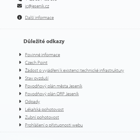
ic@jesenik.cz
Další informace
Důležité odkazy
Povinné informace
Czech Point
Žádost o vyjádření k existenci technické infrastruktury
Stav ovzduší
Povodňový plán města Jeseník
Povodňový plán ORP Jeseník
Odpady
Lékařská pohotovost
Zubní pohotovost
Prohlášení o přístupnosti webu