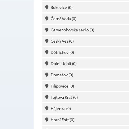
Bukovice
(0)
Černá Voda
(0)
Červenohorské sedlo
(0)
Česká Ves
(0)
Dětřichov
(0)
Dolní Údolí
(0)
Domašov
(0)
Filipovice
(0)
Fojtova Kraš
(0)
Hájenka
(0)
Horní Fořt
(0)