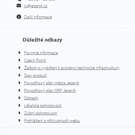
ic@jesenik.cz
Další informace
Důležité odkazy
Povinné informace
Czech Point
Žádost o vyjádření k existenci technické infrastruktury
Stav ovzduší
Povodňový plán města Jeseník
Povodňový plán ORP Jeseník
Odpady
Lékařská pohotovost
Zubní pohotovost
Prohlášení o přístupnosti webu