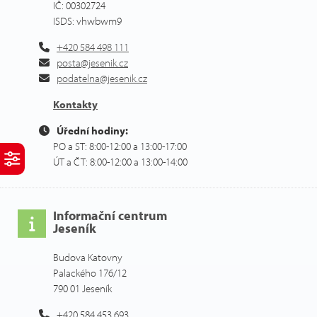
IČ: 00302724
ISDS: vhwbwm9
+420 584 498 111
posta@jesenik.cz
podatelna@jesenik.cz
Kontakty
Úřední hodiny:
PO a ST: 8:00-12:00 a 13:00-17:00
ÚT a ČT: 8:00-12:00 a 13:00-14:00
Informační centrum
Jeseník
Budova Katovny
Palackého 176/12
790 01 Jeseník
+420 584 453 693