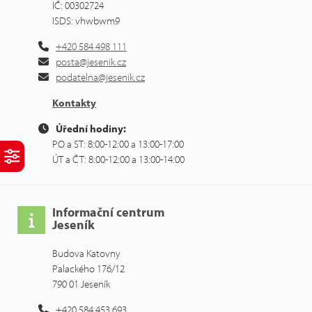
IČ: 00302724
ISDS: vhwbwm9
+420 584 498 111
posta@jesenik.cz
podatelna@jesenik.cz
Kontakty
Úřední hodiny:
PO a ST: 8:00-12:00 a 13:00-17:00
ÚT a ČT: 8:00-12:00 a 13:00-14:00
Informační centrum
Jeseník
Budova Katovny
Palackého 176/12
790 01 Jeseník
+420 584 453 693