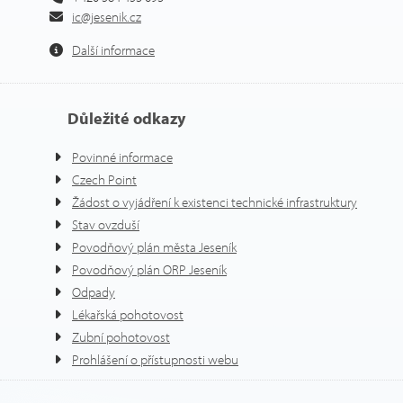
ic@jesenik.cz
Další informace
Důležité odkazy
Povinné informace
Czech Point
Žádost o vyjádření k existenci technické infrastruktury
Stav ovzduší
Povodňový plán města Jeseník
Povodňový plán ORP Jeseník
Odpady
Lékařská pohotovost
Zubní pohotovost
Prohlášení o přístupnosti webu