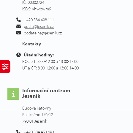
IČ: 00302724
ISDS: vhwbwm9
+420 584 498 111
posta@jesenik.cz
podatelna@jesenik.cz
Kontakty
Úřední hodiny:
PO a ST: 8:00-12:00 a 13:00-17:00
ÚT a ČT: 8:00-12:00 a 13:00-14:00
Informační centrum
Jeseník
Budova Katovny
Palackého 176/12
790 01 Jeseník
+420 584 453 693