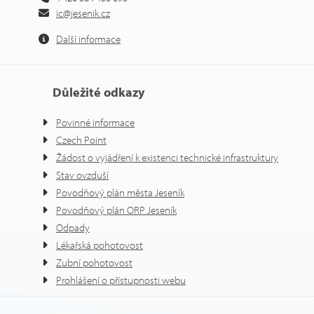
ic@jesenik.cz
Další informace
Důležité odkazy
Povinné informace
Czech Point
Žádost o vyjádření k existenci technické infrastruktury
Stav ovzduší
Povodňový plán města Jeseník
Povodňový plán ORP Jeseník
Odpady
Lékařská pohotovost
Zubní pohotovost
Prohlášení o přístupnosti webu