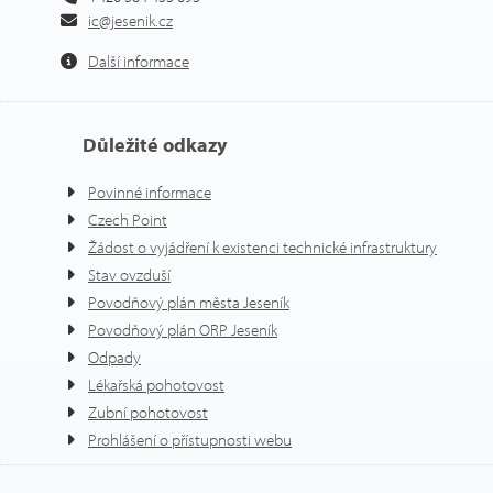
ic@jesenik.cz
Další informace
Důležité odkazy
Povinné informace
Czech Point
Žádost o vyjádření k existenci technické infrastruktury
Stav ovzduší
Povodňový plán města Jeseník
Povodňový plán ORP Jeseník
Odpady
Lékařská pohotovost
Zubní pohotovost
Prohlášení o přístupnosti webu