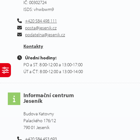
IČ: 00302724
ISDS: vhwbwm9
+420 584 498 111
posta@jesenik.cz
podatelna@jesenik.cz
Kontakty
Úřední hodiny:
PO a ST: 8:00-12:00 a 13:00-17:00
ÚT a ČT: 8:00-12:00 a 13:00-14:00
Informační centrum
Jeseník
Budova Katovny
Palackého 176/12
790 01 Jeseník
+420 584 453 693