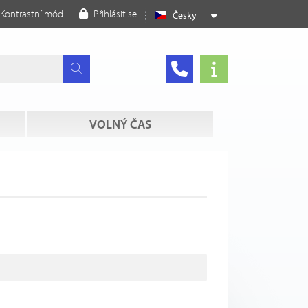
Kontrastní mód
Přihlásit se
Česky
VOLNÝ ČAS