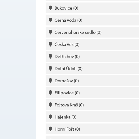
Bukovice
(0)
Černá Voda
(0)
Červenohorské sedlo
(0)
Česká Ves
(0)
Dětřichov
(0)
Dolní Údolí
(0)
Domašov
(0)
Filipovice
(0)
Fojtova Kraš
(0)
Hájenka
(0)
Horní Fořt
(0)