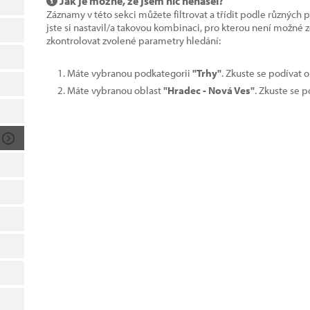
Jak je možné, že jsem nic nenašel?
Záznamy v této sekci můžete filtrovat a třídit podle různých 
jste si nastavil/a takovou kombinaci, pro kterou není možné
zkontrolovat zvolené parametry hledání:
Máte vybranou podkategorii
"Trhy"
. Zkuste se podívat 
Máte vybranou oblast
"Hradec - Nová Ves"
. Zkuste se 