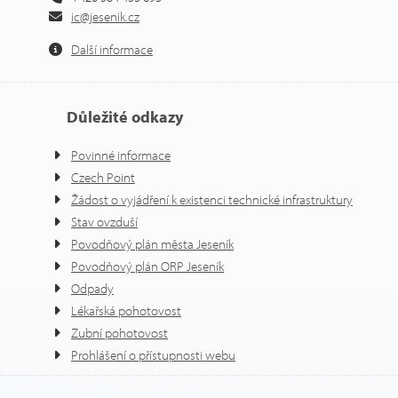
ic@jesenik.cz
Další informace
Důležité odkazy
Povinné informace
Czech Point
Žádost o vyjádření k existenci technické infrastruktury
Stav ovzduší
Povodňový plán města Jeseník
Povodňový plán ORP Jeseník
Odpady
Lékařská pohotovost
Zubní pohotovost
Prohlášení o přístupnosti webu