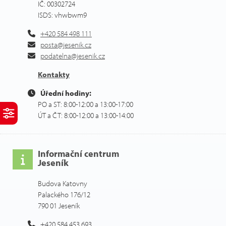
IČ: 00302724
ISDS: vhwbwm9
+420 584 498 111
posta@jesenik.cz
podatelna@jesenik.cz
Kontakty
Úřední hodiny:
PO a ST: 8:00-12:00 a 13:00-17:00
ÚT a ČT: 8:00-12:00 a 13:00-14:00
Informační centrum
Jeseník
Budova Katovny
Palackého 176/12
790 01 Jeseník
+420 584 453 693