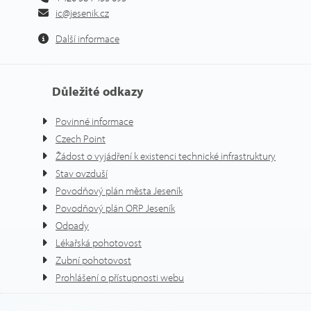
ic@jesenik.cz
Další informace
Důležité odkazy
Povinné informace
Czech Point
Žádost o vyjádření k existenci technické infrastruktury
Stav ovzduší
Povodňový plán města Jeseník
Povodňový plán ORP Jeseník
Odpady
Lékařská pohotovost
Zubní pohotovost
Prohlášení o přístupnosti webu