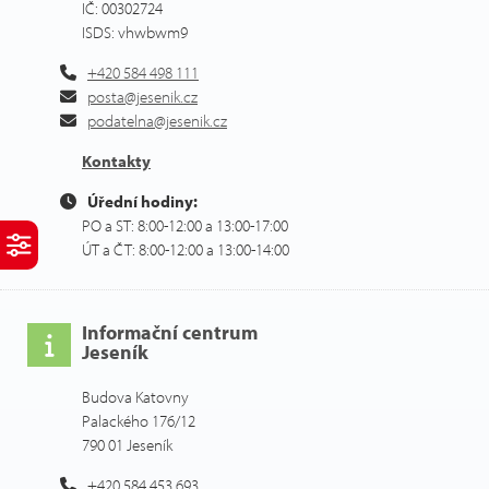
IČ: 00302724
ISDS: vhwbwm9
+420 584 498 111
posta@jesenik.cz
podatelna@jesenik.cz
Kontakty
Úřední hodiny:
PO a ST: 8:00-12:00 a 13:00-17:00
ÚT a ČT: 8:00-12:00 a 13:00-14:00
Informační centrum
Jeseník
Budova Katovny
Palackého 176/12
790 01 Jeseník
+420 584 453 693