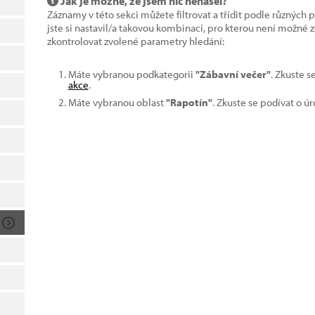
Jak je možné, že jsem nic nenašel?
Záznamy v této sekci můžete filtrovat a třídit podle různých 
jste si nastavil/a takovou kombinaci, pro kterou není možné
zkontrolovat zvolené parametry hledání:
Máte vybranou podkategorii
"Zábavní večer"
. Zkuste s
akce
.
Máte vybranou oblast
"Rapotín"
. Zkuste se podívat o ú