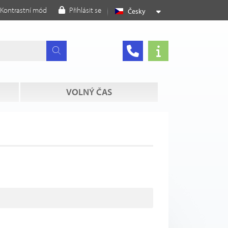
Kontrastní mód
Přihlásit se
Česky
VOLNÝ ČAS