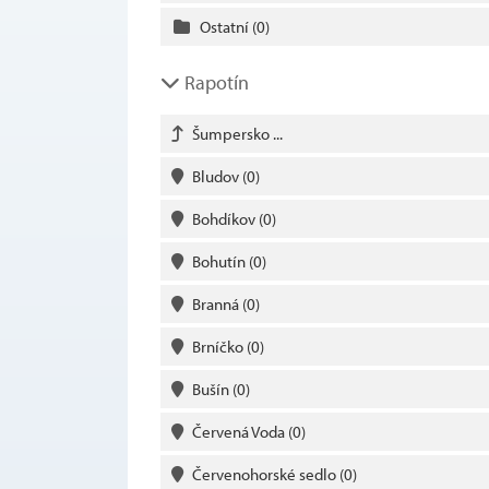
Ostatní
(0)
Rapotín
Šumpersko ...
Bludov
(0)
Bohdíkov
(0)
Bohutín
(0)
Branná
(0)
Brníčko
(0)
Bušín
(0)
Červená Voda
(0)
Červenohorské sedlo
(0)