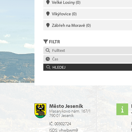
Velké Losiny
(0)
Vikýřovice
(0)
Zábřeh na Moravě
(0)
FILTR
Fulltext
Čas
HLEDEJ
Město Jeseník
Masarykovo nám. 167/1
790 01 Jeseník
IČ: 00302724
ISDS: vhwbwm9