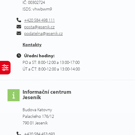
IČ: 00302724
ISDS: vhwbwm9
+420 584 498 111
posta@jesenik.cz
podatelna@jesenik.cz
Kontakty
Úřední hodiny:
PO a ST: 8:00-12:00 a 13:00-17:00
ÚT a ČT: 8:00-12:00 a 13:00-14:00
Informační centrum
Jeseník
Budova Katovny
Palackého 176/12
790 01 Jeseník
+420 584 453 693