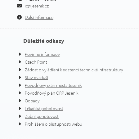
ic@jesenik.cz
Další informace
Důležité odkazy
Povinné informace
Czech Point
Žádost o vyjádření k existenci technické infrastruktury
Stav ovzduší
Povodňový plán města Jeseník
Povodňový plán ORP Jeseník
Odpady
Lékařská pohotovost
Zubní pohotovost
Prohlášení o přístupnosti webu