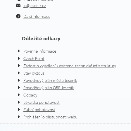
ic@jesenik.cz
Další informace
Důležité odkazy
Povinné informace
Czech Point
Žádost o vyjádření k existenci technické infrastruktury
Stav ovzduší
Povodňový plán města Jeseník
Povodňový plán ORP Jeseník
Odpady
Lékařská pohotovost
Zubní pohotovost
Prohlášení o přístupnosti webu