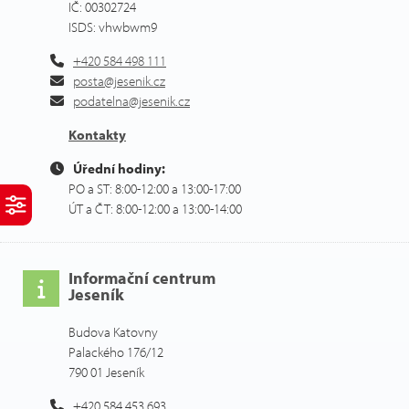
IČ: 00302724
ISDS: vhwbwm9
+420 584 498 111
posta@jesenik.cz
podatelna@jesenik.cz
Kontakty
Úřední hodiny:
PO a ST: 8:00-12:00 a 13:00-17:00
ÚT a ČT: 8:00-12:00 a 13:00-14:00
Informační centrum
Jeseník
Budova Katovny
Palackého 176/12
790 01 Jeseník
+420 584 453 693