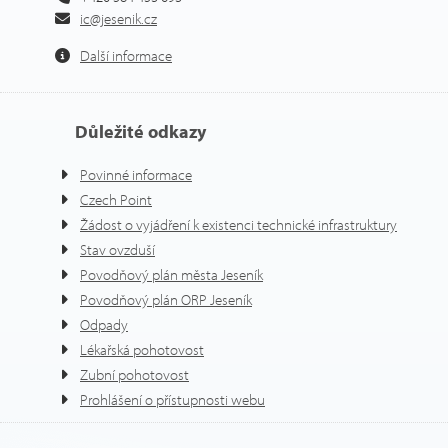
ic@jesenik.cz
Další informace
Důležité odkazy
Povinné informace
Czech Point
Žádost o vyjádření k existenci technické infrastruktury
Stav ovzduší
Povodňový plán města Jeseník
Povodňový plán ORP Jeseník
Odpady
Lékařská pohotovost
Zubní pohotovost
Prohlášení o přístupnosti webu