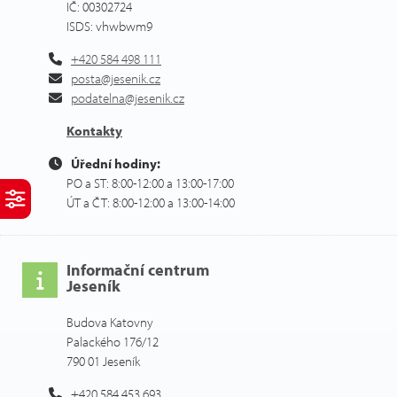
IČ: 00302724
ISDS: vhwbwm9
+420 584 498 111
posta@jesenik.cz
podatelna@jesenik.cz
Kontakty
Úřední hodiny:
PO a ST: 8:00-12:00 a 13:00-17:00
ÚT a ČT: 8:00-12:00 a 13:00-14:00
Informační centrum
Jeseník
Budova Katovny
Palackého 176/12
790 01 Jeseník
+420 584 453 693