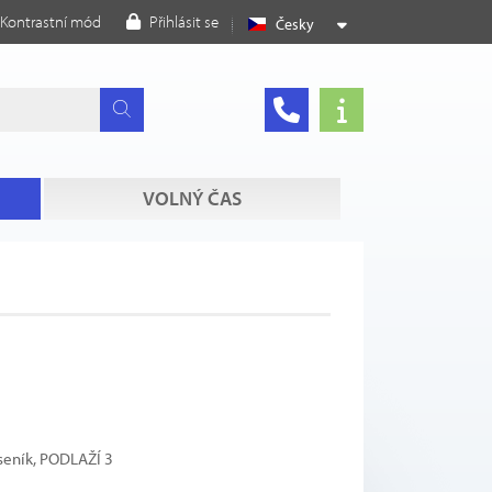
Kontrastní mód
Přihlásit se
Česky
VOLNÝ ČAS
seník, PODLAŽÍ 3