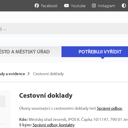
Facebook
Youtube
Instagram
STO A MĚSTSKÝ ÚŘAD
POTŘEBUJI VYŘÍDIT
dy a evidence
Cestovní doklady
Cestovní doklady
Úkony související s cestovními doklady řeší
Správní odbor.
Kde:
Městský úřad Jeseník, IPOS K. Čapka 10/1147, 790 01 Je
S kým:
Správní odbor, kontakty