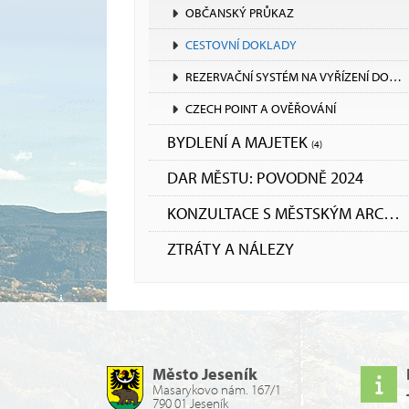
OBČANSKÝ PRŮKAZ
CESTOVNÍ DOKLADY
REZERVAČNÍ SYSTÉM NA VYŘÍZENÍ DOKLADŮ
CZECH POINT A OVĚŘOVÁNÍ
BYDLENÍ A MAJETEK
(4)
DAR MĚSTU: POVODNĚ 2024
KONZULTACE S MĚSTSKÝM ARCHITEKTEM
ZTRÁTY A NÁLEZY
Město Jeseník
Masarykovo nám. 167/1
790 01 Jeseník