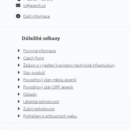
ic@jesenik.cz
Další informace
Důležité odkazy
Povinné informace
Czech Point
Žádost o vyjádření k existenci technické infrastruktury
Stav ovzduší
Povodňový plán města Jeseník
Povodňový plán ORP Jeseník
Odpady
Lékařská pohotovost
Zubní pohotovost
Prohlášení o přístupnosti webu