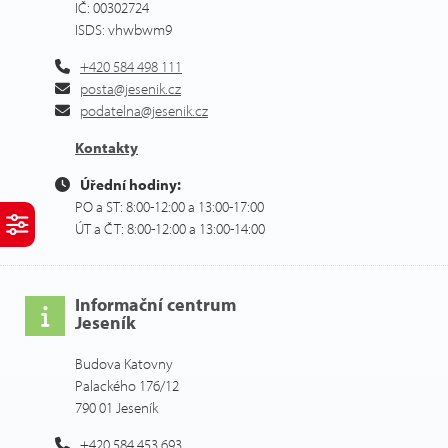
IČ: 00302724
ISDS: vhwbwm9
+420 584 498 111
posta@jesenik.cz
podatelna@jesenik.cz
Kontakty
Úřední hodiny:
PO a ST: 8:00-12:00 a 13:00-17:00
ÚT a ČT: 8:00-12:00 a 13:00-14:00
Informační centrum
Jeseník
Budova Katovny
Palackého 176/12
790 01 Jeseník
+420 584 453 693