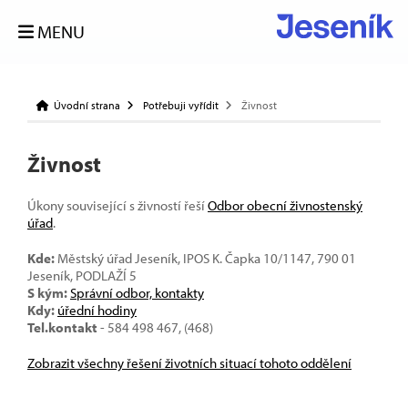
MENU
Úvodní strana
Potřebuji vyřídit
Živnost
Živnost
Úkony související s živností řeší
Odbor obecní živnostenský
úřad
.
Kde:
Městský úřad Jeseník, IPOS K. Čapka 10/1147, 790 01
Jeseník, PODLAŽÍ 5
S kým:
Správní odbor, kontakty
Kdy:
úřední hodiny
Tel.kontakt
- 584 498 467, (468)
Zobrazit všechny řešení životních situací tohoto oddělení