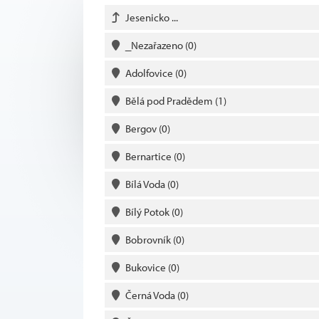
Jesenicko ...
_Nezařazeno
(0)
Adolfovice
(0)
Bělá pod Pradědem
(1)
Bergov
(0)
Bernartice
(0)
Bílá Voda
(0)
Bílý Potok
(0)
Bobrovník
(0)
Bukovice
(0)
Černá Voda
(0)