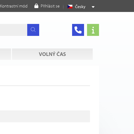
Kontrastní mód
Přihlásit se
Česky
VOLNÝ ČAS