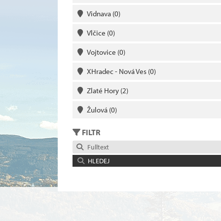
Vidnava
(0)
Vlčice
(0)
Vojtovice
(0)
XHradec - Nová Ves
(0)
Zlaté Hory
(2)
Žulová
(0)
FILTR
Fulltext
HLEDEJ