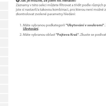
Jak je možné, že jsem nic nenašel?
Záznamy v této sekci můžete filtrovat a třídit podle různých 
jste si nastavil/a takovou kombinaci, pro kterou není možné
zkontrolovat zvolené parametry hledání:
Máte vybranou podkategorii
"Ubytování v soukromí"
.
Ubytování
.
Máte vybranou oblast
"Fojtova Kraš"
. Zkuste se podíva