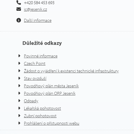
+420 584 453 693
ic@jesenik.cz
Další informace
Důležité odkazy
Povinné informace
Czech Point
Žádost o vyjádření k existenci technické infrastruktury
Stav ovzduší
Povodňový plán města Jeseník
Povodňový plán ORP Jeseník
Odpady
Lékařská pohotovost
Zubní pohotovost
Prohlášení o přístupnosti webu