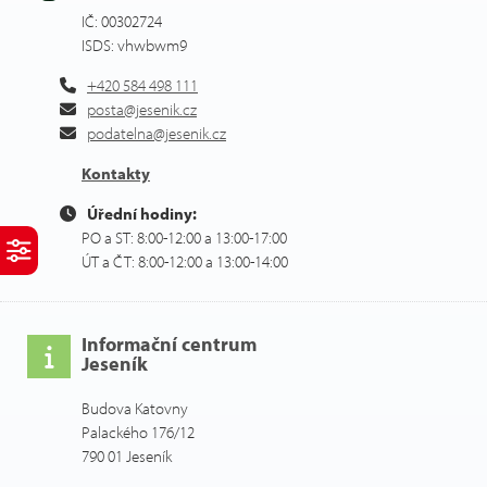
IČ: 00302724
ISDS: vhwbwm9
+420 584 498 111
posta@jesenik.cz
podatelna@jesenik.cz
Kontakty
Úřední hodiny:
PO a ST: 8:00-12:00 a 13:00-17:00
ÚT a ČT: 8:00-12:00 a 13:00-14:00
Informační centrum
Jeseník
Budova Katovny
Palackého 176/12
790 01 Jeseník