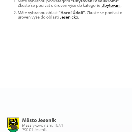
Máte vybranou podkategorii
"Ubytování v soukromí"
.
Zkuste se podívat o úroveň výše do kategorie
Ubytování
.
Máte vybranou oblast
"Horní Údolí"
. Zkuste se podívat o
úroveň výše do oblasti
Jesenicko
.
Město Jeseník
Masarykovo nám. 167/1
790 01 Jeseník