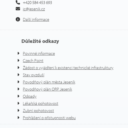
+420 584 453 693
ic@jesenik.cz
Další informace
Důležité odkazy
Povinné informace
Czech Point
Žádost o vyjádření k existenci technické infrastruktury
Stav ovzduší
Povodňový plán města Jeseník
Povodňový plán ORP Jeseník
Odpady
Lékařská pohotovost
Zubní pohotovost
Prohlášení o přístupnosti webu