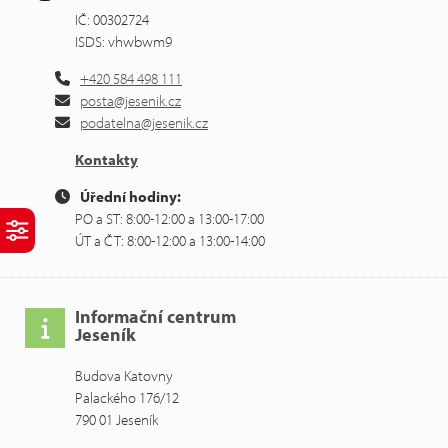
IČ: 00302724
ISDS: vhwbwm9
+420 584 498 111
posta@jesenik.cz
podatelna@jesenik.cz
Kontakty
Úřední hodiny:
PO a ST: 8:00-12:00 a 13:00-17:00
ÚT a ČT: 8:00-12:00 a 13:00-14:00
Informační centrum
Jeseník
Budova Katovny
Palackého 176/12
790 01 Jeseník