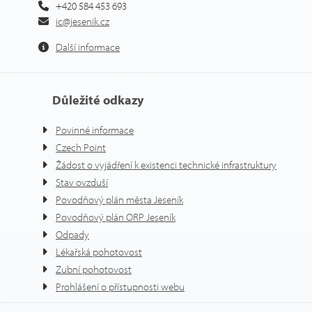
+420 584 453 693
ic@jesenik.cz
Další informace
Důležité odkazy
Povinné informace
Czech Point
Žádost o vyjádření k existenci technické infrastruktury
Stav ovzduší
Povodňový plán města Jeseník
Povodňový plán ORP Jeseník
Odpady
Lékařská pohotovost
Zubní pohotovost
Prohlášení o přístupnosti webu