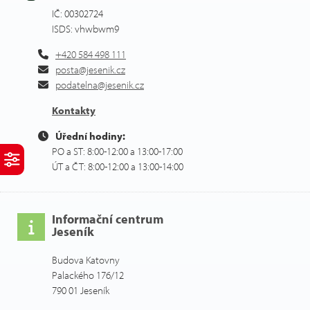
IČ: 00302724
ISDS: vhwbwm9
+420 584 498 111
posta@jesenik.cz
podatelna@jesenik.cz
Kontakty
Úřední hodiny:
PO a ST: 8:00-12:00 a 13:00-17:00
ÚT a ČT: 8:00-12:00 a 13:00-14:00
Informační centrum
Jeseník
Budova Katovny
Palackého 176/12
790 01 Jeseník