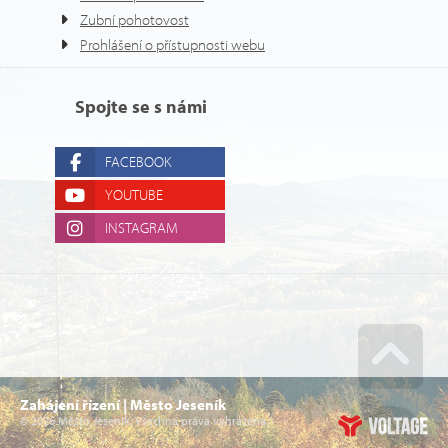
Zubní pohotovost
Prohlášení o přístupnosti webu
Spojte se s námi
FACEBOOK
YOUTUBE
INSTAGRAM
Go u
Zahájení řízení | Město Jeseník
© 2026 Město Jeseník. Všechna práva vyhrazena.