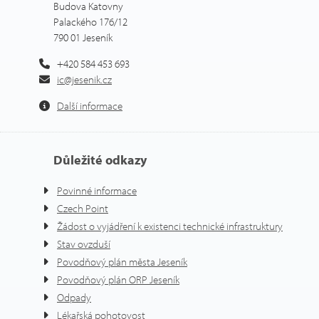
Budova Katovny
Palackého 176/12
790 01 Jeseník
+420 584 453 693
ic@jesenik.cz
Další informace
Důležité odkazy
Povinné informace
Czech Point
Žádost o vyjádření k existenci technické infrastruktury
Stav ovzduší
Povodňový plán města Jeseník
Povodňový plán ORP Jeseník
Odpady
Lékařská pohotovost