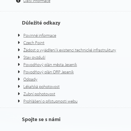
Další informace
Důležité odkazy
Povinné informace
Czech Point
Žádost o vyjádření k existenci technické infrastruktury
Stav ovzduší
Povodňový plán města Jeseník
Povodňový plán ORP Jeseník
Odpady
Lékařská pohotovost
Zubní pohotovost
Prohlášení o přístupnosti webu
Spojte se s námi