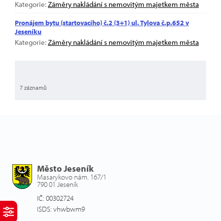
Kategorie:
Záměry nakládání s nemovitým majetkem města
Pronájem bytu (startovacího) č.2 (3+1) ul. Tylova č.p.652 v
Jeseníku
Kategorie:
Záměry nakládání s nemovitým majetkem města
7 záznamů
Město Jeseník
Masarykovo nám. 167/1
790 01 Jeseník
IČ: 00302724
ISDS: vhwbwm9