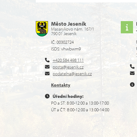
Město Jeseník
Masarykovo nám. 167/1
790 01 Jeseník
IČ: 00302724
ISDS: vhwbwm9
+420 584 498 111
posta@jesenik.cz
podatelna@jesenik.cz
Kontakty
Úřední hodiny:
PO a ST: 8:00-12:00 a 13:00-17:00
ÚT a ČT: 8:00-12:00 a 13:00-14:00