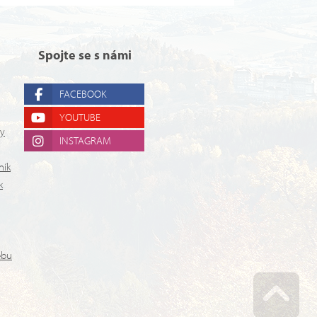
Spojte se s námi
FACEBOOK
YOUTUBE
ry
INSTAGRAM
ník
k
ebu