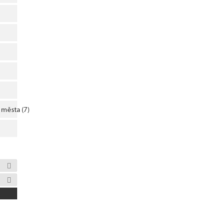
m města
(7)