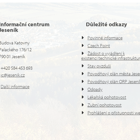
Informační centrum
Důležité odkazy
Jeseník
Povinné informace
Budova Katovny
Czech Point
Palackého 176/12
Žádost o vyjádření k
790 01 Jeseník
existenci technické infrastruktu
Stav ovzduší
+420 584 453 693
Povodňový plán města Jese
ic@jesenik.cz
Povodňový plán ORP Jesení
Další informace
Odpady
Lékařská pohotovost
Zubní pohotovost
Prohlášení o přístupnosti w