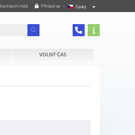
Kontrastní mód
Přihlásit se
Česky
VOLNÝ ČAS