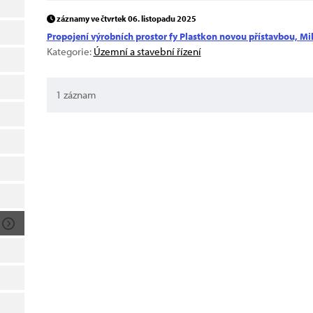
záznamy ve čtvrtek 06. listopadu 2025
Propojení výrobních prostor fy Plastkon novou přístavbou, Mik
Kategorie:
Územní a stavební řízení
1 záznam