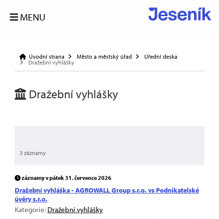
MENU
Úvodní strana
Město a městský úřad
Úřední deska
Dražební vyhlášky
Dražební vyhlášky
3 záznamy
záznamy v pátek 31. července 2026
Dražební vyhláška - AGROWALL Group s.r.o. vs Podnikatelské
úvěry s.r.o.
Kategorie:
Dražební vyhlášky