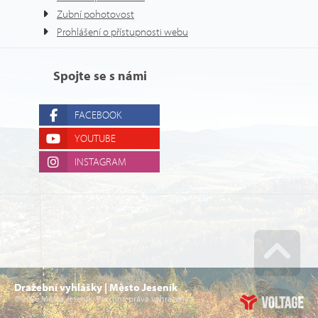
Zubní pohotovost
Prohlášení o přístupnosti webu
Spojte se s námi
FACEBOOK
YOUTUBE
INSTAGRAM
Go u
Dražební vyhlášky | Město Jeseník
© 2026 Město Jeseník. Všechna práva vyhrazena.