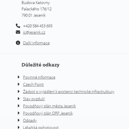
Budova Katovny
Palackého 176/12
790 01 Jeseník
+420 584 453 693
ic@jesenik.cz
Další informace
Důležité odkazy
Povinné informace
Czech Point
Žádost o vyjádření k existenci technické infrastruktury
Stav ovzduší
Povodňový plán města Jeseník
Povodňový plán ORP Jeseník
Odpady
Lékařská pohotovost