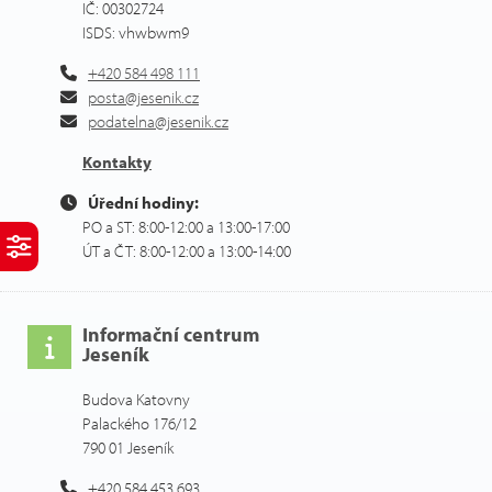
IČ: 00302724
ISDS: vhwbwm9
+420 584 498 111
posta@jesenik.cz
podatelna@jesenik.cz
Kontakty
Úřední hodiny:
PO a ST: 8:00-12:00 a 13:00-17:00
ÚT a ČT: 8:00-12:00 a 13:00-14:00
Informační centrum
Jeseník
Budova Katovny
Palackého 176/12
790 01 Jeseník
+420 584 453 693