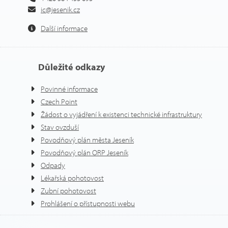
ic@jesenik.cz
Další informace
Důležité odkazy
Povinné informace
Czech Point
Žádost o vyjádření k existenci technické infrastruktury
Stav ovzduší
Povodňový plán města Jeseník
Povodňový plán ORP Jeseník
Odpady
Lékařská pohotovost
Zubní pohotovost
Prohlášení o přístupnosti webu