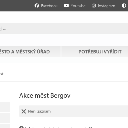
Facebook
Youtube
Instagram
STO A MĚSTSKÝ ÚŘAD
POTŘEBUJI VYŘÍDIT
st
Akce měst Bergov
Není záznam