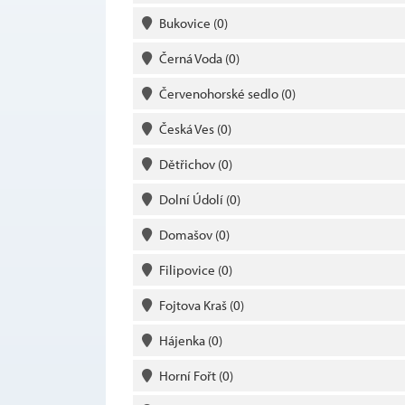
Bukovice
(0)
Černá Voda
(0)
Červenohorské sedlo
(0)
Česká Ves
(0)
Dětřichov
(0)
Dolní Údolí
(0)
Domašov
(0)
Filipovice
(0)
Fojtova Kraš
(0)
Hájenka
(0)
Horní Fořt
(0)