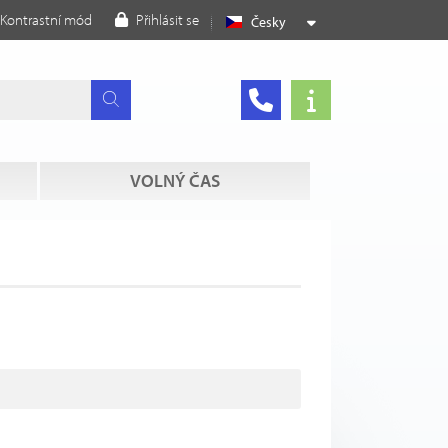
Kontrastní mód
Přihlásit se
Česky
VOLNÝ ČAS