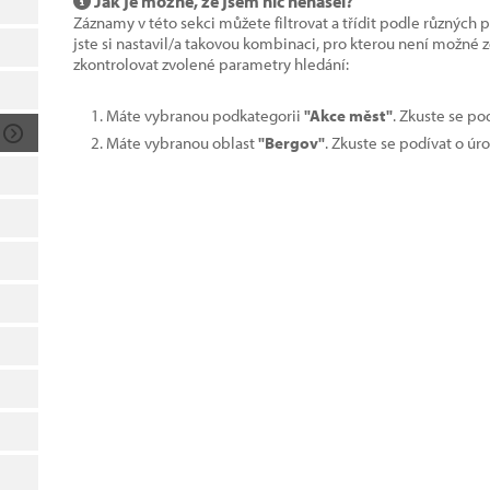
Jak je možné, že jsem nic nenašel?
Záznamy v této sekci můžete filtrovat a třídit podle různých 
jste si nastavil/a takovou kombinaci, pro kterou není možné
zkontrolovat zvolené parametry hledání:
Máte vybranou podkategorii
"Akce měst"
. Zkuste se po
Máte vybranou oblast
"Bergov"
. Zkuste se podívat o úr