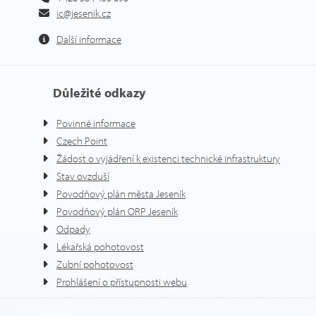
ic@jesenik.cz
Další informace
Důležité odkazy
Povinné informace
Czech Point
Žádost o vyjádření k existenci technické infrastruktury
Stav ovzduší
Povodňový plán města Jeseník
Povodňový plán ORP Jeseník
Odpady
Lékařská pohotovost
Zubní pohotovost
Prohlášení o přístupnosti webu