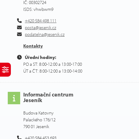
IČ: 00302724
ISDS: vhwbwm9
+420 584 498 111
posta@jesenik.cz
podatelna@jesenik.cz
Kontakty
Úřední hodiny:
PO a ST: 8:00-12:00 a 13:00-17:00
ÚT a ČT: 8:00-12:00 a 13:00-14:00
Informační centrum
Jeseník
Budova Katovny
Palackého 176/12
790 01 Jeseník
+420 584 453 693