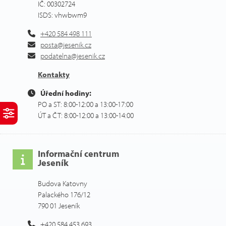
IČ: 00302724
ISDS: vhwbwm9
+420 584 498 111
posta@jesenik.cz
podatelna@jesenik.cz
Kontakty
Úřední hodiny:
PO a ST: 8:00-12:00 a 13:00-17:00
ÚT a ČT: 8:00-12:00 a 13:00-14:00
Informační centrum
Jeseník
Budova Katovny
Palackého 176/12
790 01 Jeseník
+420 584 453 693