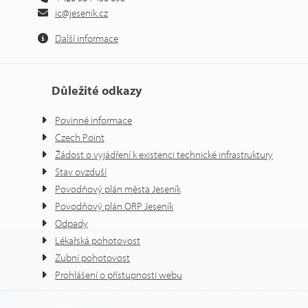
ic@jesenik.cz
Další informace
Důležité odkazy
Povinné informace
Czech Point
Žádost o vyjádření k existenci technické infrastruktury
Stav ovzduší
Povodňový plán města Jeseník
Povodňový plán ORP Jeseník
Odpady
Lékařská pohotovost
Zubní pohotovost
Prohlášení o přístupnosti webu