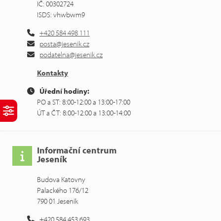
IČ: 00302724
ISDS: vhwbwm9
+420 584 498 111
posta@jesenik.cz
podatelna@jesenik.cz
Kontakty
Úřední hodiny:
PO a ST: 8:00-12:00 a 13:00-17:00
ÚT a ČT: 8:00-12:00 a 13:00-14:00
Informační centrum
Jeseník
Budova Katovny
Palackého 176/12
790 01 Jeseník
+420 584 453 693