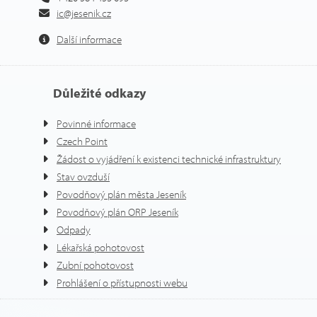
ic@jesenik.cz
Další informace
Důležité odkazy
Povinné informace
Czech Point
Žádost o vyjádření k existenci technické infrastruktury
Stav ovzduší
Povodňový plán města Jeseník
Povodňový plán ORP Jeseník
Odpady
Lékařská pohotovost
Zubní pohotovost
Prohlášení o přístupnosti webu