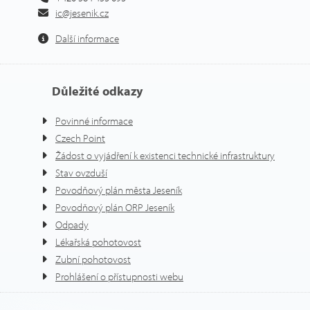
ic@jesenik.cz
Další informace
Důležité odkazy
Povinné informace
Czech Point
Žádost o vyjádření k existenci technické infrastruktury
Stav ovzduší
Povodňový plán města Jeseník
Povodňový plán ORP Jeseník
Odpady
Lékařská pohotovost
Zubní pohotovost
Prohlášení o přístupnosti webu