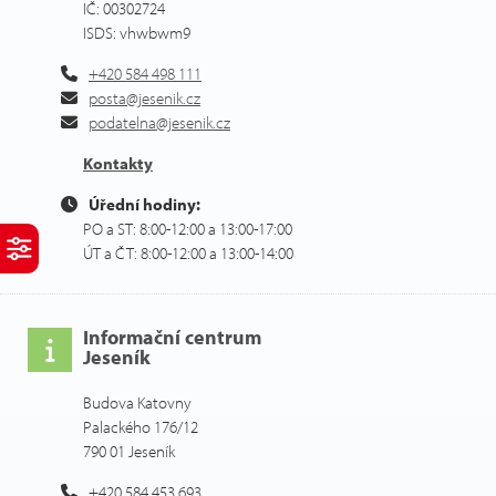
IČ: 00302724
ISDS: vhwbwm9
+420 584 498 111
posta@jesenik.cz
podatelna@jesenik.cz
Kontakty
Úřední hodiny:
PO a ST: 8:00-12:00 a 13:00-17:00
ÚT a ČT: 8:00-12:00 a 13:00-14:00
Informační centrum
Jeseník
Budova Katovny
Palackého 176/12
790 01 Jeseník
+420 584 453 693