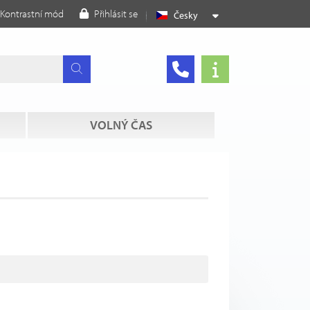
Kontrastní mód
Přihlásit se
Česky
VOLNÝ ČAS