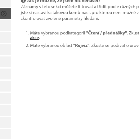
Jak je možné, že jsem nic nenašel?
Záznamy v této sekci můžete filtrovat a třídit podle různých 
jste si nastavil/a takovou kombinaci, pro kterou není možné
zkontrolovat zvolené parametry hledání:
Máte vybranou podkategorii
"Čtení / přednášky"
. Zkus
akce
.
Máte vybranou oblast
"Rejvíz"
. Zkuste se podívat o úro