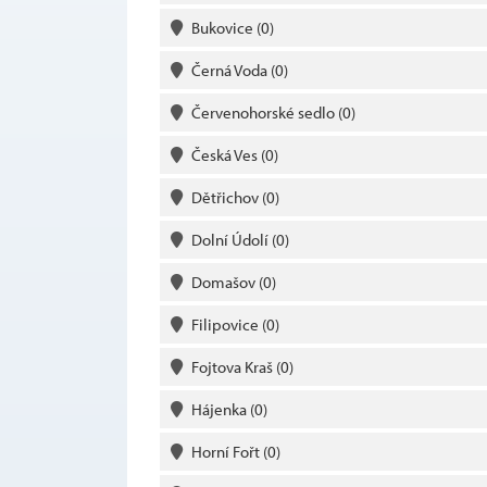
Bukovice
(0)
Černá Voda
(0)
Červenohorské sedlo
(0)
Česká Ves
(0)
Dětřichov
(0)
Dolní Údolí
(0)
Domašov
(0)
Filipovice
(0)
Fojtova Kraš
(0)
Hájenka
(0)
Horní Fořt
(0)